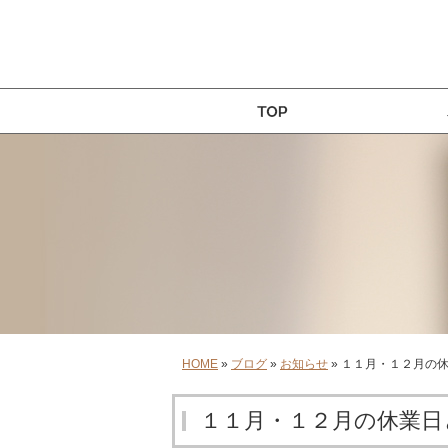
HOME
»
ブログ
»
お知らせ
» １１月・１２月の
１１月・１２月の休業日